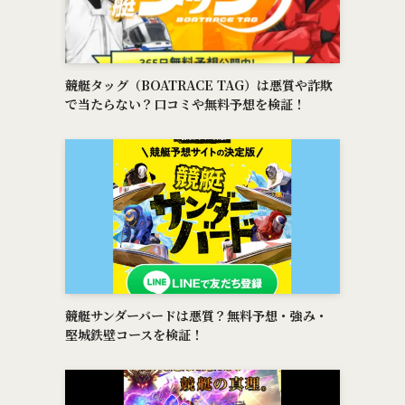
競艇タッグ（BOATRACE TAG）は悪質や詐欺
で当たらない？口コミや無料予想を検証！
競艇サンダーバードは悪質？無料予想・強み・
堅城鉄壁コースを検証！