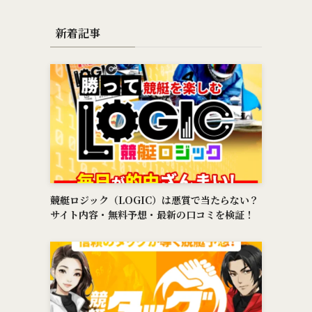
新着記事
競艇ロジック（LOGIC）は悪質で当たらない？
サイト内容・無料予想・最新の口コミを検証！