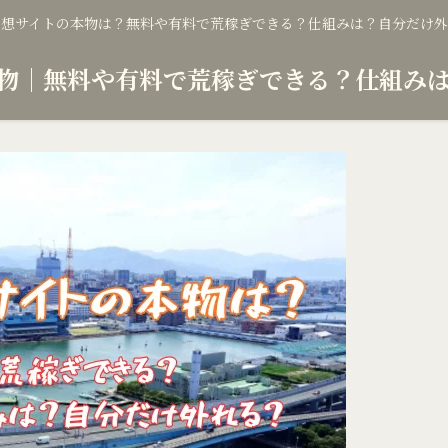
予想サイトの本物は？無料や有料で荒稼ぎできる？仕組みは？自分だけ外
物｜無料や有料で荒稼ぎできる？仕組み