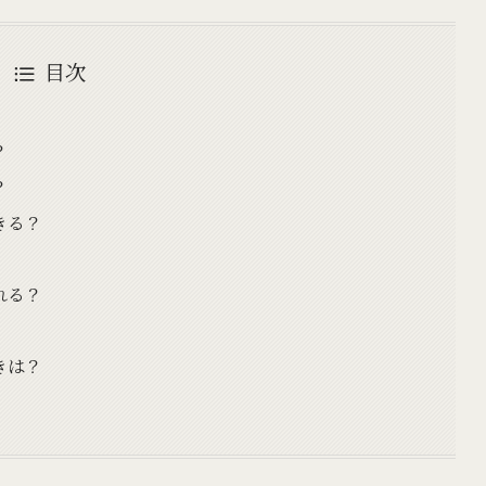
目次
？
？
きる？
れる？
きは？