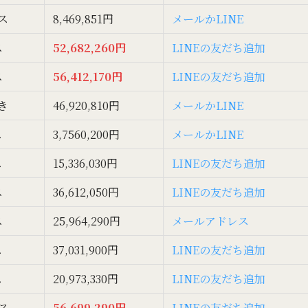
ス
8,469,851円
メールかLINE
ス
52,682,260円
LINEの友だち追加
ス
56,412,170円
LINEの友だち追加
き
46,920,810円
メールかLINE
ス
3,7560,200円
メールかLINE
ス
15,336,030円
LINEの友だち追加
ス
36,612,050円
LINEの友だち追加
ス
25,964,290円
メールアドレス
ス
37,031,900円
LINEの友だち追加
ス
20,973,330円
LINEの友だち追加
ス
56,699,290円
LINEの友だち追加