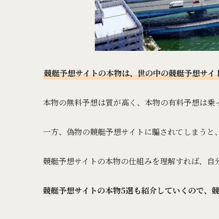
競艇予想サイトの本物は、世の中の競艇予想サイ
本物の無料予想は質が高く、本物の有料予想は乗
一方、偽物の競艇予想サイトに騙されてしまうと
競艇予想サイトの本物の仕組みを理解すれば、自
競艇予想サイトの本物5選も紹介していくので、