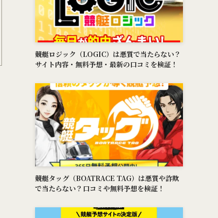
競艇ロジック（LOGIC）は悪質で当たらない？
サイト内容・無料予想・最新の口コミを検証！
競艇タッグ（BOATRACE TAG）は悪質や詐欺
で当たらない？口コミや無料予想を検証！