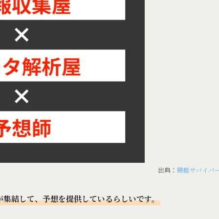
出典：
競艇サバイバ
が集結して、予想を提供しているらしいです。