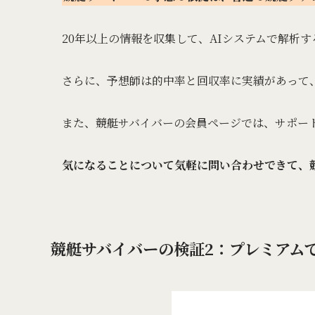
20年以上の情報を収集して、AIシステムで解析
さらに、予想師は的中率と回収率に実績があって
また、競艇サバイバーの会員ページでは、サポー
気になることについて気軽に問い合わせできて、
競艇サバイバーの検証2：プレミアムで