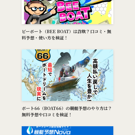
ビーボート（BEE BOAT）は詐欺？口コミ・無
料予想・使い方を検証！
ボート66（BOAT66）の競艇予想のやり方は？
無料予想や口コミを検証！