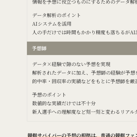
情報を予想に役立つものにするためのデータ解
データ解析のポイント
AIシステムを活用
人の手だけでは時間もかかり精度も落ちるがA
予想師
データ×経験で隙のない予想を実現
解析されたデータに加え、予想師の経験が予想
的中率・回収率の実績などをもとに予想師を厳
予想のポイント
数値的な実績だけでは不十分
新人選手への理解度など刻一刻と変わるリアル
競艇サバイバーの予想の根拠は、普通の競艇ファ