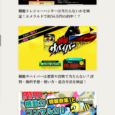
競艇トレジャーハンターは当たらないかを検
証！エメラルドで約56万円の的中！？
競艇サバイバーは悪質や詐欺で当たらない？評
判・無料予想・使い方・退会方法を検証！