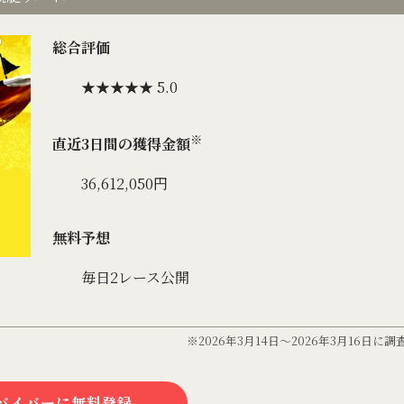
総合評価
★★★★★ 5.0
※
直近3日間の獲得金額
36,612,050円
無料予想
毎日2レース公開
※2026年3月14日～2026年3月16日に調
バイバーに無料登録