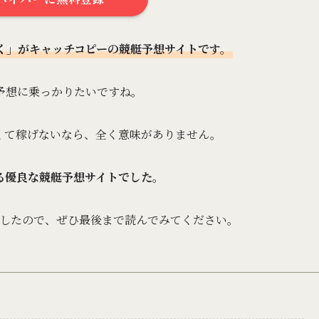
く」がキャッチコピーの競艇予想サイトです。
予想に乗っかりたいですね。
くて稼げないなら、全く意味がありません。
る優良な競艇予想サイトでした。
証したので、ぜひ最後まで読んでみてください。