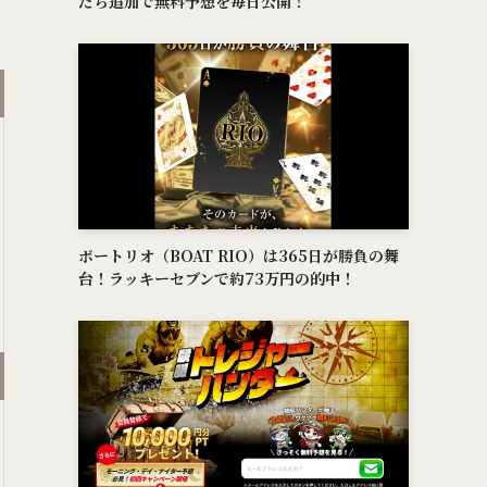
だち追加で無料予想を毎日公開！
ボートリオ（BOAT RIO）は365日が勝負の舞
台！ラッキーセブンで約73万円の的中！