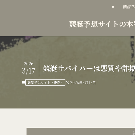
競艇
競艇予想サイトの本
2026
競艇サバイバーは悪質や詐
3/17
競艇予想サイト（優良）
2026年3月17日