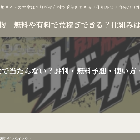
予想サイトの本物は？無料や有料で荒稼ぎできる？仕組みは？自分だけ外
物｜無料や有料で荒稼ぎできる？仕組み
欺で当たらない？評判・無料予想・使い方
競艇サバイバー