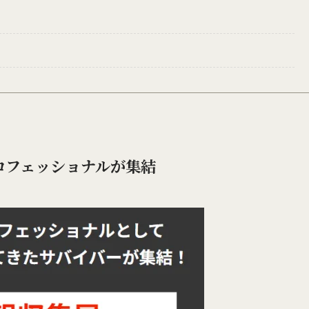
ロフェッショナルが集結