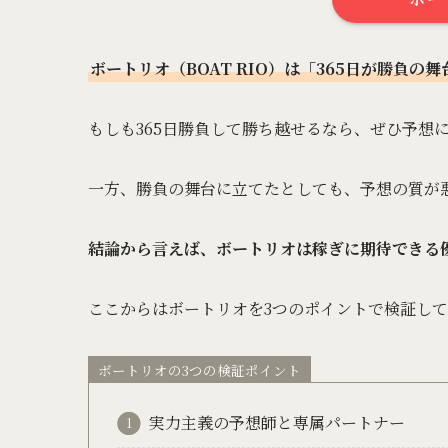
ボートリオ（BOAT RIO）は「365日が勝負
もしも365日勝負して勝ち越せるなら、ぜひ予想
一方、勝負の舞台に立てたとしても、予想の質が
結論から言えば、ボートリオは稼ぎに期待できる
ここからはボートリオを3つのポイントで検証し
ボートリオの3つの検証ポイント
実力主義の予想師と専属パートナー