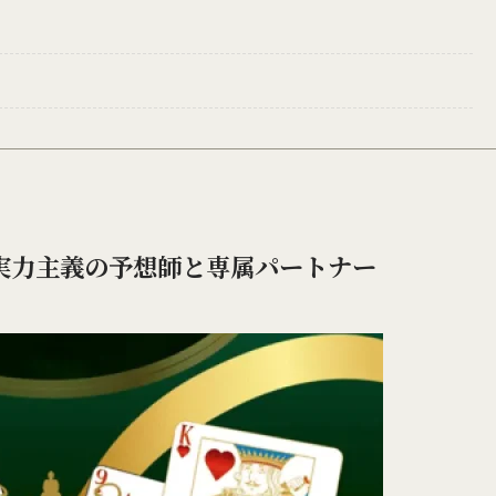
1：実力主義の予想師と専属パートナー