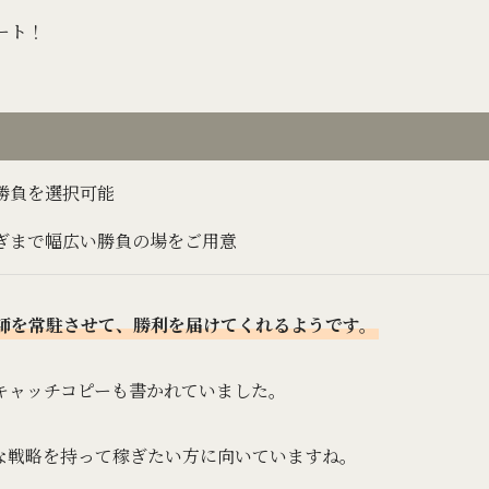
ート！
勝負を選択可能
ぎまで幅広い勝負の場をご用意
師を常駐させて、勝利を届けてくれるようです。
キャッチコピーも書かれていました。
な戦略を持って稼ぎたい方に向いていますね。