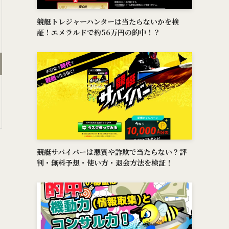
競艇トレジャーハンターは当たらないかを検
証！エメラルドで約56万円の的中！？
競艇サバイバーは悪質や詐欺で当たらない？評
判・無料予想・使い方・退会方法を検証！