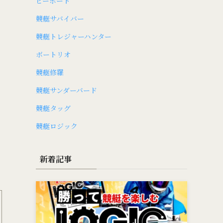
ビーボート
競艇サバイバー
競艇トレジャーハンター
ボートリオ
競艇修羅
競艇サンダーバード
競艇タッグ
競艇ロジック
新着記事