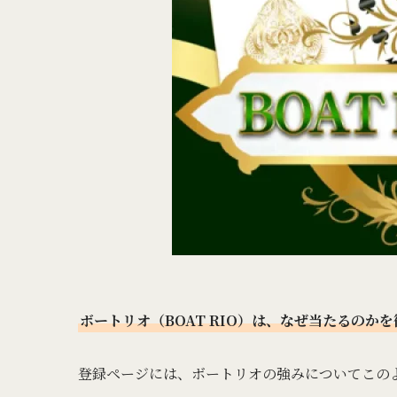
ボートリオ（BOAT RIO）は、なぜ当たるの
登録ページには、ボートリオの強みについてこの