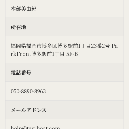
本部美由紀
所在地
福岡県福岡市博多区博多駅前1丁目23番2号 Pa
rkFront博多駅前1丁目 5F-B
電話番号
050-8890-8963
メールアドレス
help@tag-boat.com