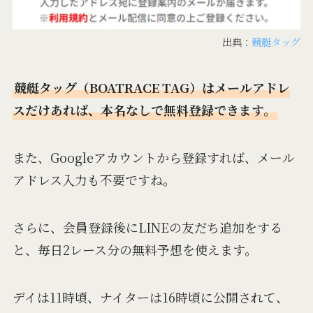
出典：
競艇タッグ
競艇タッグ（BOATRACE TAG）はメールアドレ
スだけあれば、本名なしで無料登録できます。
また、Googleアカウントから登録すれば、メール
アドレス入力も不要ですね。
さらに、会員登録後にLINEの友だち追加をする
と、毎日2レース分の無料予想を使えます。
デイは11時頃、ナイターは16時頃に公開されて、