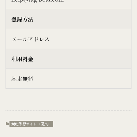
登録方法
メールアドレス
利用料金
基本無料
競艇予想サイト（優良）