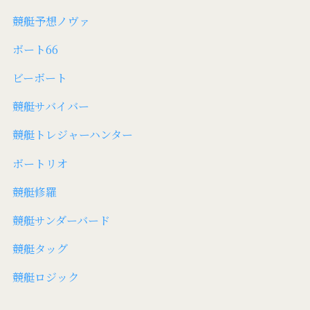
競艇予想ノヴァ
ボート66
ビーボート
競艇サバイバー
競艇トレジャーハンター
ボートリオ
競艇修羅
競艇サンダーバード
競艇タッグ
競艇ロジック