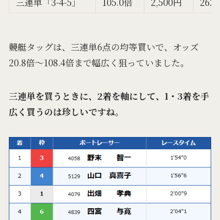
三連単「3-4-5」
105.0倍
2,500円
262
競艇タッグは、三連単6点の均等買いで、オッズ
20.8倍～108.4倍まで幅広く狙っていました。
三連単を買うときに、2着を軸にして、1・3着を手
広く買うのは珍しいですね。