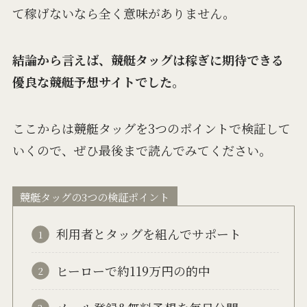
て稼げないなら全く意味がありません。
結論から言えば、競艇タッグは稼ぎに期待できる
優良な競艇予想サイトでした。
ここからは競艇タッグを3つのポイントで検証して
いくので、ぜひ最後まで読んでみてください。
競艇タッグの3つの検証ポイント
利用者とタッグを組んでサポート
ヒーローで約119万円の的中