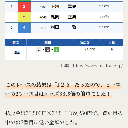
出典：https://www.boatrace.jp/
このレースの結果は「1-2-6」だったので、ヒーロ
ーの2レース目はオッズ33.5倍の的中でした！
払戻金は35,500円×33.5=1,189,250円で、買い目の
中では2番目に低い金額でした。